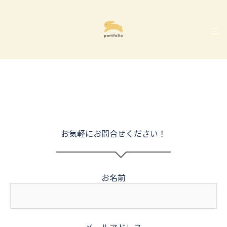
コ
ン
テ
ト
ン
グ
ツ
ル
へ
メ
ス
ニ
キ
ュ
ッ
ー
プ
お気軽にお問合せください！
お名前