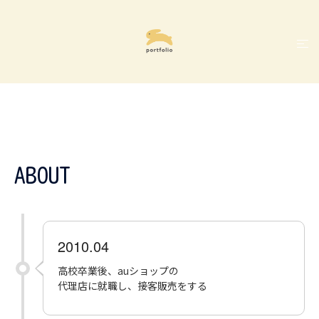
コ
ン
テ
ト
ン
グ
ツ
ル
へ
メ
ス
ニ
キ
ュ
ッ
ー
プ
ABOUT
2010.04
高校卒業後、auショップの
代理店に就職し、接客販売をする